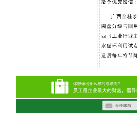
给予优先授信
广西金桂浆
圆盘分级与回
西《工业行业
水循环利用试
造后每年将节降